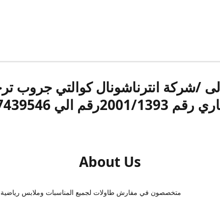
الى /شركة انترناشونال كوالتي جروب ت
قم 2001/1393رقم الي 17439546
About Us
متخصصون في مفارش طاولات لجميع المناسبات وملابس رياضية 