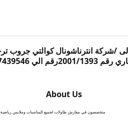
الى /شركة انترناشونال كوالتي جروب ت
قم 2001/1393رقم الي 17439546
About Us
متخصصون في مفارش طاولات لجميع المناسبات وملابس رياضية 