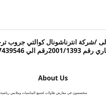
الى /شركة انترناشونال كوالتي جروب ت
قم 2001/1393رقم الي 17439546
About Us
متخصصون في مفارش طاولات لجميع المناسبات وملابس رياضية 