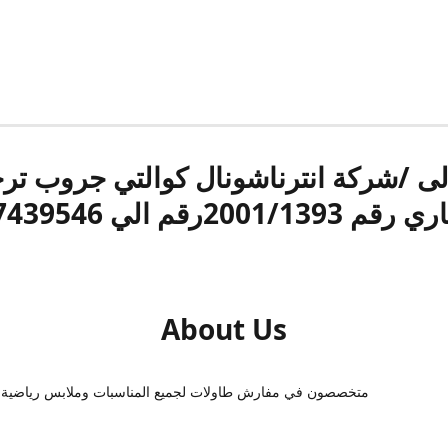
الى /شركة انترناشونال كوالتي جروب ت
قم 2001/1393رقم الي 17439546
About Us
متخصصون في مفارش طاولات لجميع المناسبات وملابس رياضية 