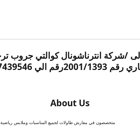
الى /شركة انترناشونال كوالتي جروب ت
قم 2001/1393رقم الي 17439546
About Us
متخصصون في مفارش طاولات لجميع المناسبات وملابس رياضية 