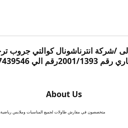
الى /شركة انترناشونال كوالتي جروب ت
قم 2001/1393رقم الي 17439546
About Us
متخصصون في مفارش طاولات لجميع المناسبات وملابس رياضية 