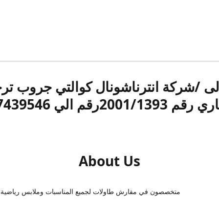
الى /شركة انترناشونال كوالتي جروب ت
قم 2001/1393رقم الي 17439546
About Us
متخصصون في مفارش طاولات لجميع المناسبات وملابس رياضية 