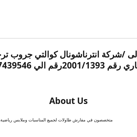
الى /شركة انترناشونال كوالتي جروب ت
قم 2001/1393رقم الي 17439546
About Us
متخصصون في مفارش طاولات لجميع المناسبات وملابس رياضية 