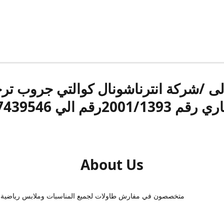
الى /شركة انترناشونال كوالتي جروب ت
قم 2001/1393رقم الي 17439546
About Us
متخصصون في مفارش طاولات لجميع المناسبات وملابس رياضية 