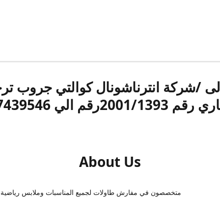
الى /شركة انترناشونال كوالتي جروب ت
قم 2001/1393رقم الي 17439546
About Us
متخصصون في مفارش طاولات لجميع المناسبات وملابس رياضية 