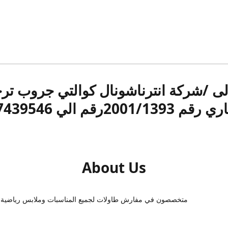
الى /شركة انترناشونال كوالتي جروب ت
قم 2001/1393رقم الي 17439546
About Us
متخصصون في مفارش طاولات لجميع المناسبات وملابس رياضية 