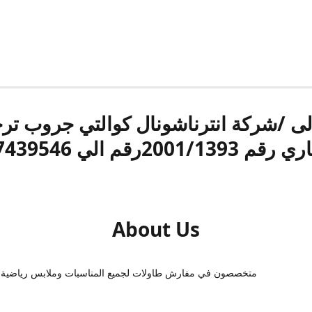
الى /شركة انترناشونال كوالتي جروب ت
قم 2001/1393رقم الي 17439546
About Us
متخصصون في مفارش طاولات لجميع المناسبات وملابس رياضية 