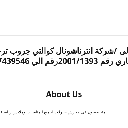
الى /شركة انترناشونال كوالتي جروب ت
قم 2001/1393رقم الي 17439546
About Us
متخصصون في مفارش طاولات لجميع المناسبات وملابس رياضية 