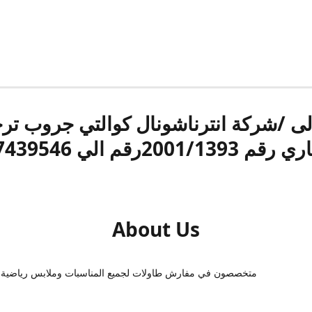
الى /شركة انترناشونال كوالتي جروب ت
قم 2001/1393رقم الي 17439546
About Us
متخصصون في مفارش طاولات لجميع المناسبات وملابس رياضية 