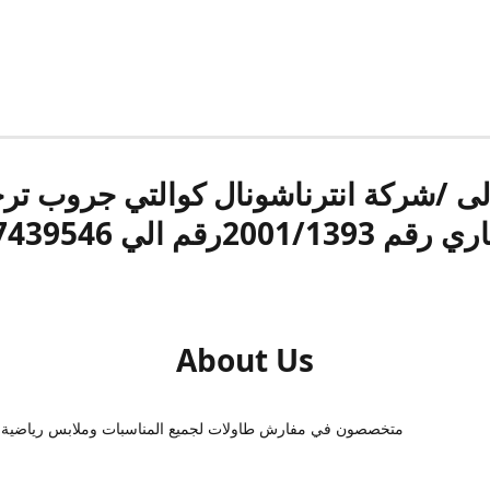
الى /شركة انترناشونال كوالتي جروب ت
قم 2001/1393رقم الي 17439546
About Us
متخصصون في مفارش طاولات لجميع المناسبات وملابس رياضية 