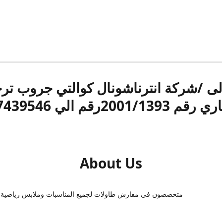
الى /شركة انترناشونال كوالتي جروب ت
قم 2001/1393رقم الي 17439546
About Us
متخصصون في مفارش طاولات لجميع المناسبات وملابس رياضية 