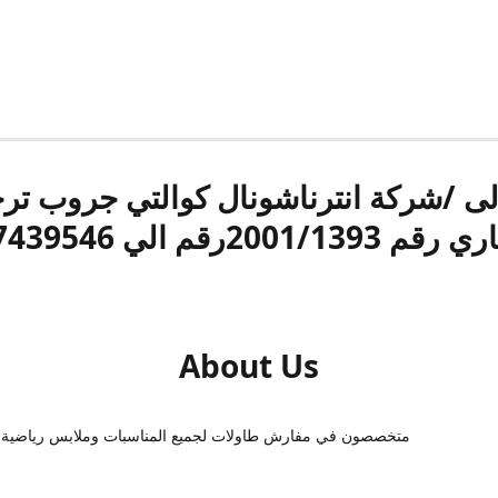
الى /شركة انترناشونال كوالتي جروب ت
قم 2001/1393رقم الي 17439546
About Us
متخصصون في مفارش طاولات لجميع المناسبات وملابس رياضية 