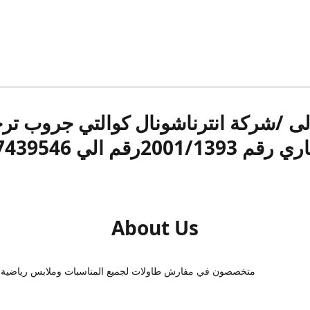
الى /شركة انترناشونال كوالتي جروب ت
قم 2001/1393رقم الي 17439546
About Us
متخصصون في مفارش طاولات لجميع المناسبات وملابس رياضية 