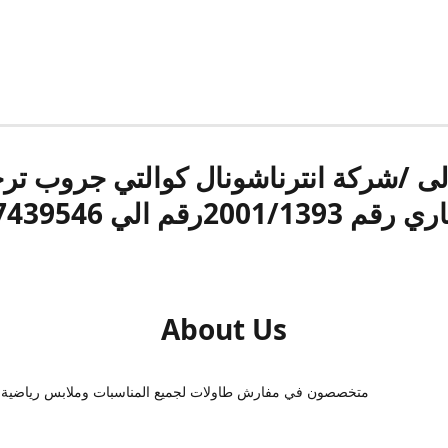
الى /شركة انترناشونال كوالتي جروب ت
قم 2001/1393رقم الي 17439546
About Us
متخصصون في مفارش طاولات لجميع المناسبات وملابس رياضية 