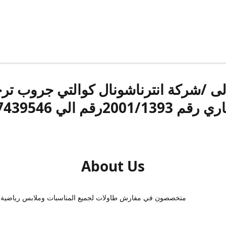
الى /شركة انترناشونال كوالتي جروب ت
قم 2001/1393رقم الي 17439546
About Us
متخصصون في مفارش طاولات لجميع المناسبات وملابس رياضية 