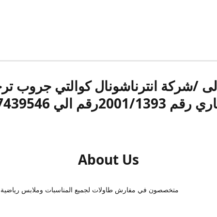
الى /شركة انترناشونال كوالتي جروب ت
قم 2001/1393رقم الي 17439546
About Us
متخصصون في مفارش طاولات لجميع المناسبات وملابس رياضية 