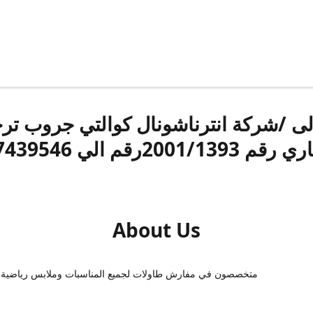
الى /شركة انترناشونال كوالتي جروب ت
قم 2001/1393رقم الي 17439546
About Us
متخصصون في مفارش طاولات لجميع المناسبات وملابس رياضية 