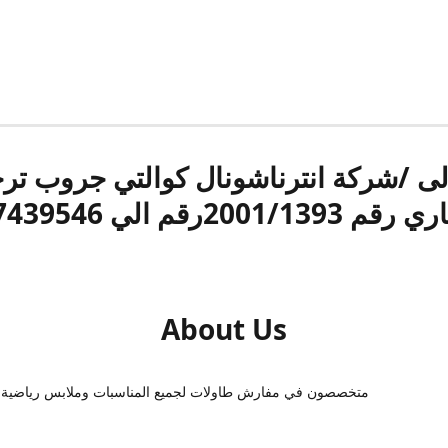
الى /شركة انترناشونال كوالتي جروب ت
قم 2001/1393رقم الي 17439546
About Us
متخصصون في مفارش طاولات لجميع المناسبات وملابس رياضية 