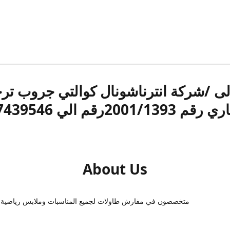
الى /شركة انترناشونال كوالتي جروب ت
قم 2001/1393رقم الي 17439546
About Us
متخصصون في مفارش طاولات لجميع المناسبات وملابس رياضية 