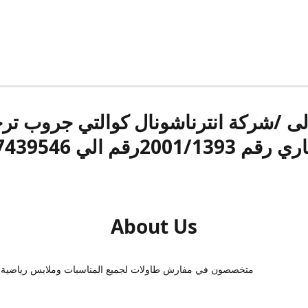
الى /شركة انترناشونال كوالتي جروب ت
قم 2001/1393رقم الي 17439546
About Us
متخصصون في مفارش طاولات لجميع المناسبات وملابس رياضية 