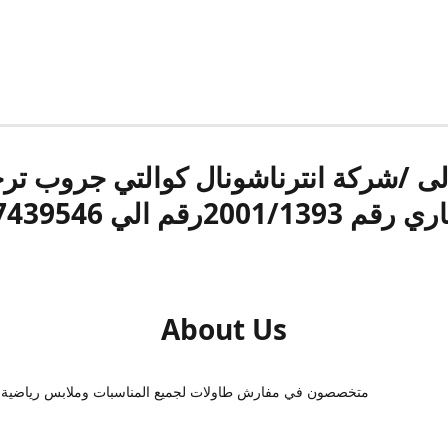
الى /شركة انترناشونال كوالتي جروب ت
قم 2001/1393رقم الي 17439546
About Us
متخصصون في مفارش طاولات لجميع المناسبات وملابس رياضية 