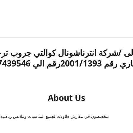
الى /شركة انترناشونال كوالتي جروب ت
قم 2001/1393رقم الي 17439546
About Us
متخصصون في مفارش طاولات لجميع المناسبات وملابس رياضية 