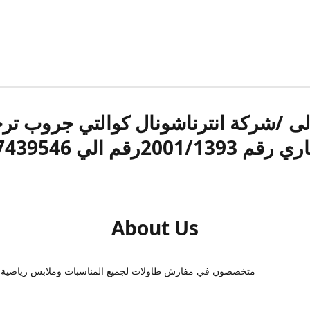
الى /شركة انترناشونال كوالتي جروب ت
قم 2001/1393رقم الي 17439546
About Us
متخصصون في مفارش طاولات لجميع المناسبات وملابس رياضية 