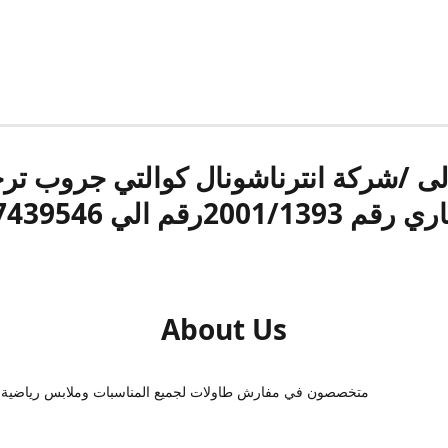
الى /شركة انترناشونال كوالتي جروب ت
قم 2001/1393رقم الي 17439546
About Us
متخصصون في مفارش طاولات لجميع المناسبات وملابس رياضية 