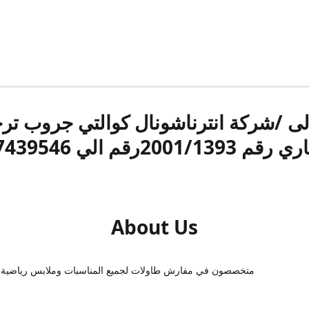
الى /شركة انترناشونال كوالتي جروب ت
قم 2001/1393رقم الي 17439546
About Us
متخصصون في مفارش طاولات لجميع المناسبات وملابس رياضية 