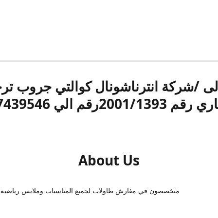
الى /شركة انترناشونال كوالتي جروب ت
قم 2001/1393رقم الي 17439546
About Us
متخصصون في مفارش طاولات لجميع المناسبات وملابس رياضية 