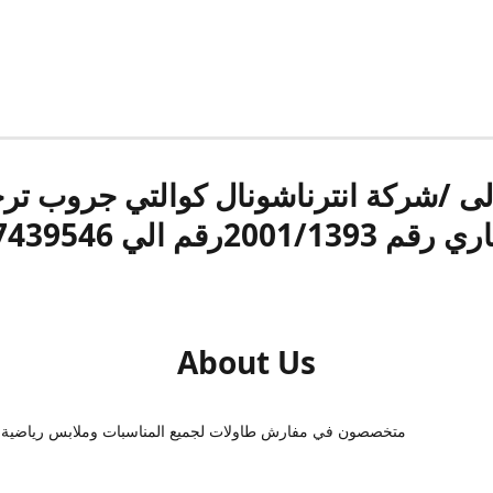
الى /شركة انترناشونال كوالتي جروب ت
قم 2001/1393رقم الي 17439546
About Us
متخصصون في مفارش طاولات لجميع المناسبات وملابس رياضية 