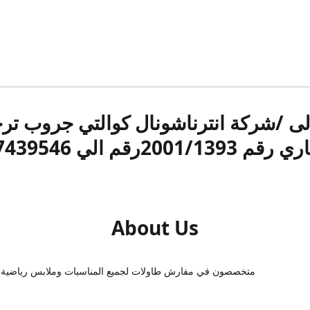
الى /شركة انترناشونال كوالتي جروب ت
قم 2001/1393رقم الي 17439546
About Us
متخصصون في مفارش طاولات لجميع المناسبات وملابس رياضية 