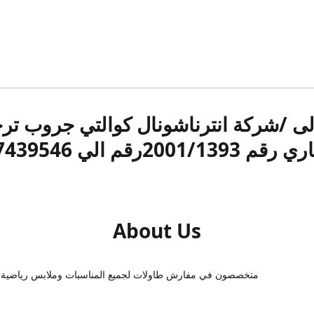
الى /شركة انترناشونال كوالتي جروب ت
قم 2001/1393رقم الي 17439546
About Us
متخصصون في مفارش طاولات لجميع المناسبات وملابس رياضية 