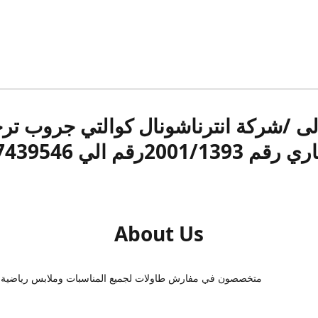
الى /شركة انترناشونال كوالتي جروب ت
قم 2001/1393رقم الي 17439546
About Us
متخصصون في مفارش طاولات لجميع المناسبات وملابس رياضية 