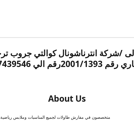
الى /شركة انترناشونال كوالتي جروب ت
قم 2001/1393رقم الي 17439546
About Us
متخصصون في مفارش طاولات لجميع المناسبات وملابس رياضية 