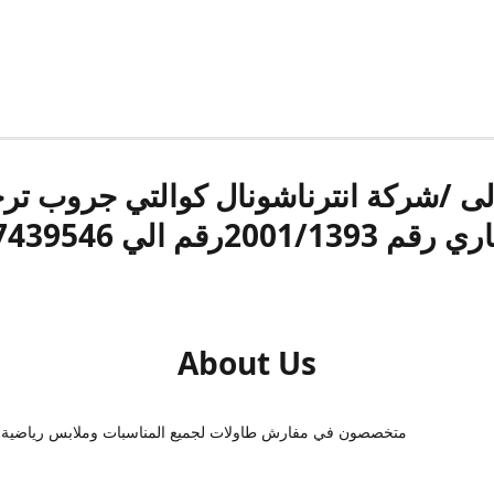
الى /شركة انترناشونال كوالتي جروب ت
قم 2001/1393رقم الي 17439546
About Us
متخصصون في مفارش طاولات لجميع المناسبات وملابس رياضية 