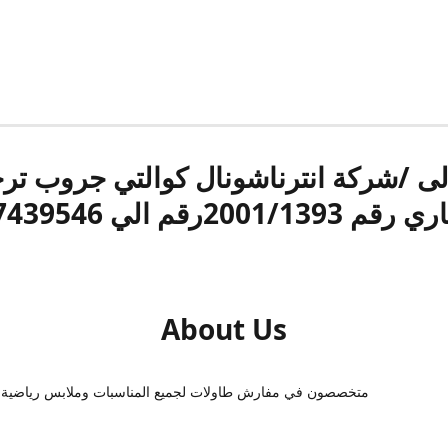
الى /شركة انترناشونال كوالتي جروب ت
قم 2001/1393رقم الي 17439546
About Us
متخصصون في مفارش طاولات لجميع المناسبات وملابس رياضية 