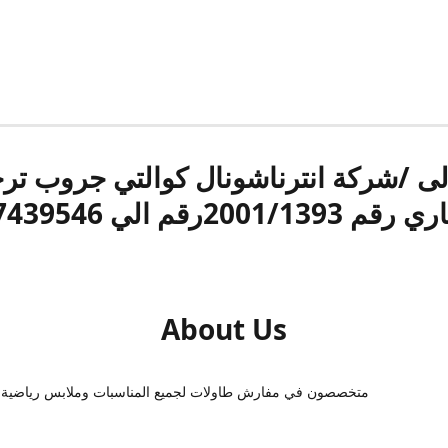
الى /شركة انترناشونال كوالتي جروب ت
قم 2001/1393رقم الي 17439546
About Us
متخصصون في مفارش طاولات لجميع المناسبات وملابس رياضية 