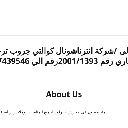
الى /شركة انترناشونال كوالتي جروب ت
قم 2001/1393رقم الي 17439546
About Us
متخصصون في مفارش طاولات لجميع المناسبات وملابس رياضية 