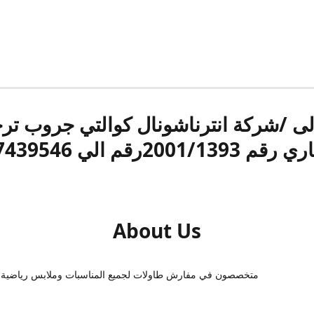
الى /شركة انترناشونال كوالتي جروب ت
قم 2001/1393رقم الي 17439546
About Us
متخصصون في مفارش طاولات لجميع المناسبات وملابس رياضية 