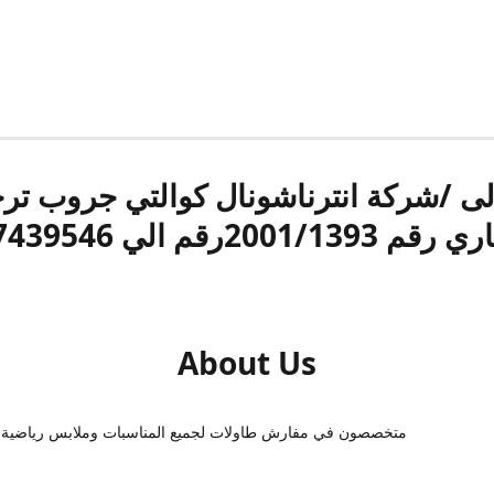
الى /شركة انترناشونال كوالتي جروب ت
قم 2001/1393رقم الي 17439546
About Us
متخصصون في مفارش طاولات لجميع المناسبات وملابس رياضية 