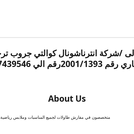
الى /شركة انترناشونال كوالتي جروب ت
قم 2001/1393رقم الي 17439546
About Us
متخصصون في مفارش طاولات لجميع المناسبات وملابس رياضية 