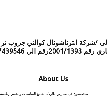
الى /شركة انترناشونال كوالتي جروب ت
قم 2001/1393رقم الي 17439546
About Us
متخصصون في مفارش طاولات لجميع المناسبات وملابس رياضية 