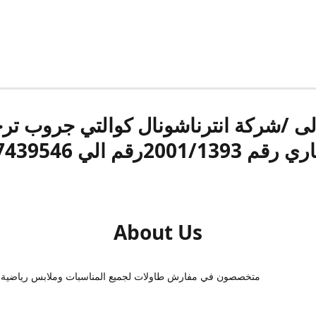
الى /شركة انترناشونال كوالتي جروب ت
قم 2001/1393رقم الي 17439546
About Us
متخصصون في مفارش طاولات لجميع المناسبات وملابس رياضية 